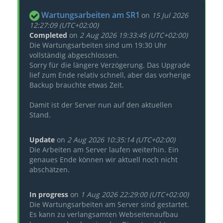
Wartungsarbeiten am SR1
on
15 Jul 2026
12:27:09 (UTC+02:00)
Completed
on
2 Aug 2026 19:33:45 (UTC+02:00)
Die Wartungsarbeiten sind um 19:30 Uhr
vollständig abgeschlossen.
Sorry für die längere Verzögerung. Das Upgrade
lief zum Ende relativ schnell, aber das vorherige
Backup brauchte etwas Zeit.
Damit ist der Server nun auf den aktuellen
Stand.
Update
on
2 Aug 2026 10:35:14 (UTC+02:00)
Die Arbeiten am Server laufen weiterhin. Ein
genaues Ende können wir aktuell noch nicht
abschätzen.
In progress
on
1 Aug 2026 22:29:00 (UTC+02:00)
Die Wartungsarbeiten am Server sind gestartet.
Es kann zu verlangsamten Webseitenaufbau