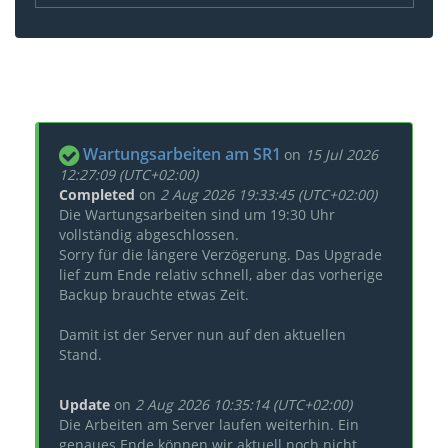
Wartungsarbeiten am SR1
on
15 Jul 2026
12:27:09 (UTC+02:00)
Completed
on
2 Aug 2026 19:33:45 (UTC+02:00)
Die Wartungsarbeiten sind um 19:30 Uhr
vollständig abgeschlossen.
Sorry für die längere Verzögerung. Das Upgrade
lief zum Ende relativ schnell, aber das vorherige
Backup brauchte etwas Zeit.
Damit ist der Server nun auf den aktuellen
Stand.
Update
on
2 Aug 2026 10:35:14 (UTC+02:00)
Die Arbeiten am Server laufen weiterhin. Ein
genaues Ende können wir aktuell noch nicht