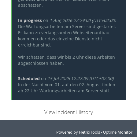
abschätzen.
In progress
on
1 Aug 2026 22:29:00 (UTC+02:00)
Die Wartungsarbeiten am Server sind gestartet.
Es kann zu verlangsamten Webseitenaufbau
kommen oder das einzelne Dienste nicht
erreichbar sind.
Wir schätzen, dass wir bis 2 Uhr diese Arbeiten
abgeschlossen haben.
Scheduled
on
15 Jul 2026 12:27:09 (UTC+02:00)
In der Nacht vom 01. auf den 02. August finden
ab 22 Uhr Wartungsarbeiten am Server statt.
View Incident History
Powered by
HetrixTools - Uptime Monitor