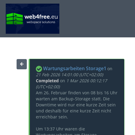
Wartungsarbeiten Storage1
on
21 Feb 2026 14:01:00 (UTC+02:00)
Completed
on
1 Mar 2026 00:12:17
(UTC+02:00)
Am 26. Februar finden von 08 bis 16 Uhr
warten am Backup-Storage statt. Die
Downtime wird nur eine kurze Zeit sein
und deshalb für eine kurze Zeit nicht
erreichbar sein.
Um 13:37 Uhr waren die
Wartungsarbeiten am Storage