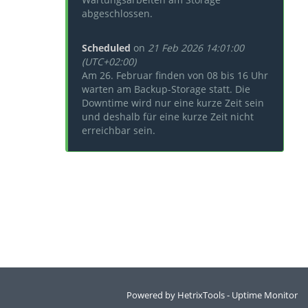
abgeschlossen.
Scheduled
on
21 Feb 2026 14:01:00
(UTC+02:00)
Am 26. Februar finden von 08 bis 16 Uhr
warten am Backup-Storage statt. Die
Downtime wird nur eine kurze Zeit sein
und deshalb für eine kurze Zeit nicht
erreichbar sein.
Powered by
HetrixTools - Uptime Monitor